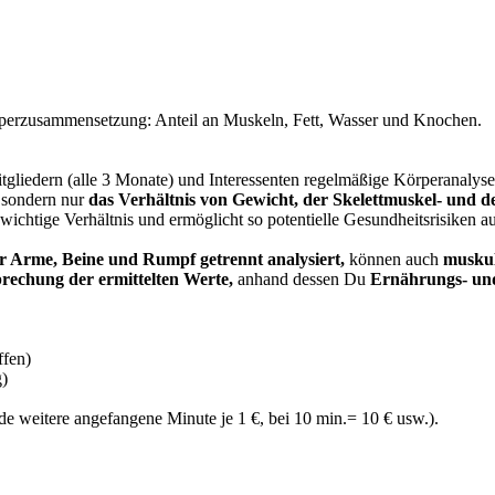
rperzusammensetzung: Anteil an Muskeln, Fett, Wasser und Knochen.
itgliedern (alle 3 Monate) und Interessenten regelmäßige Körperanaly
, sondern nur
das Verhältnis von Gewicht, der Skelettmuskel- und d
wichtige Verhältnis und ermöglicht so potentielle Gesundheitsrisiken 
 Arme, Beine und Rumpf getrennt analysiert,
können auch
muskul
prechung der ermittelten Werte,
anhand dessen Du
Ernährungs- und
ffen)
g)
de weitere angefangene Minute je 1 €, bei 10 min.= 10 € usw.).