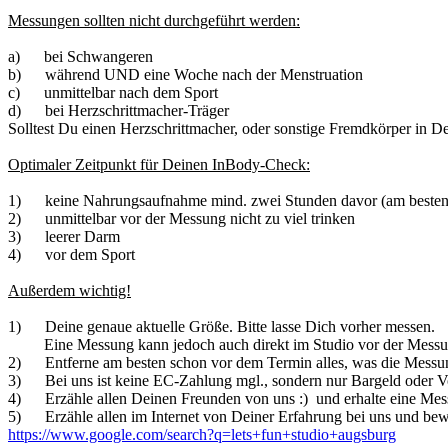
Messungen sollten nicht durchgeführt werden:
a) bei Schwangeren
b) während UND eine Woche nach der Menstruation
c) unmittelbar nach dem Sport
d) bei Herzschrittmacher-Träger
Solltest Du einen Herzschrittmacher, oder sonstige Fremdkörper in D
Optimaler Zeitpunkt für Deinen InBody-Check:
1) keine Nahrungsaufnahme mind. zwei Stunden davor (am besten i
2) unmittelbar vor der Messung nicht zu viel trinken
3) leerer Darm
4) vor dem Sport
Außerdem wichtig!
1) Deine genaue aktuelle Größe. Bitte lasse Dich vorher messen.
Eine Messung kann jedoch auch direkt im Studio vor der Messun
2) Entferne am besten schon vor dem Termin alles, was die Messung 
3) Bei uns ist keine EC-Zahlung mgl., sondern nur Bargeld oder 
4) Erzähle allen Deinen Freunden von uns :) und erhalte eine Mess
5) Erzähle allen im Internet von Deiner Erfahrung bei uns und bewe
https://www.google.com/search?q=lets+fun+studio+augsburg