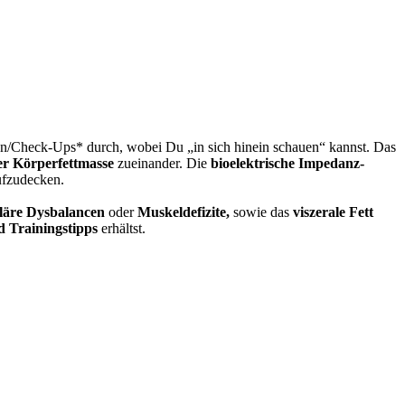
sen/Check-Ups* durch, wobei Du „in sich hinein schauen“ kannst. Das
er Körperfettmasse
zueinander. Die
bioelektrische Impedanz-
aufzudecken.
äre Dysbalancen
oder
Muskeldefizite,
sowie das
viszerale Fett
 Trainingstipps
erhältst.